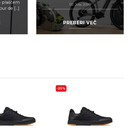
jo plaščem
02. July, 2026
r de [...]
Č
PREBERI VEČ
-25%