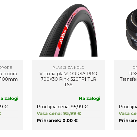
OPORE
PLAŠČI ZA KOLO
D
a opora
Vittoria plašč CORSA PRO
FOX
m, 100mm
700×30 Pink 320TPI TLR
Transfe
TSS
a zalogi
Na zalogi
99 €
Prodajna cena: 95,99 €
Prodajn
€
Vaša cena: 95,99 €
Vaša ce
Prihranek: 0,00 €
Prihran