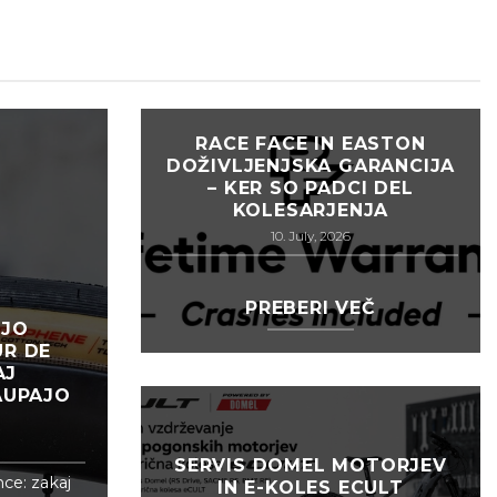
RACE FACE IN EASTON
DOŽIVLJENJSKA GARANCIJA
– KER SO PADCI DEL
KOLESARJENJA
10. July, 2026
PREBERI VEČ
EJO
R DE
AJ
AUPAJO
SERVIS DOMEL MOTORJEV
ce: zakaj
IN E-KOLES ECULT