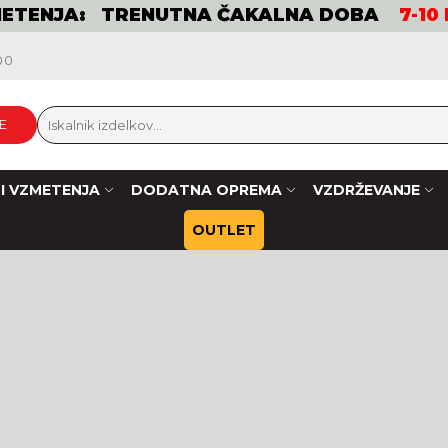
METENJA: TRENUTNA ČAKALNA DOBA
7-10
00
E
LI VZMETENJA
DODATNA OPREMA
VZDRŽEVANJE
OUTLET