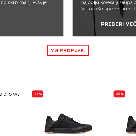
 eno skrb manj. FOX je
najboljši kolesarji zaupa
VittoriaKo spremljamo Tou
PREBERI VE
VSI PRISPEVKI
-25%
-25%