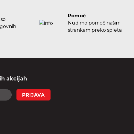
Pomoč
 so
Nudimo pomoč našim
agovnih
strankam preko spleta
ih akcijah
PRIJAVA