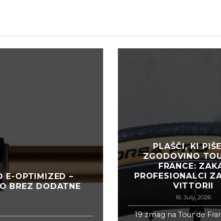
PLAŠČI, KI PIŠ
ZGODOVINO TOU
FRANCE: ZAK
PROFESIONALCI Z
 E-OPTIMIZED –
VITTORII
O BREZ DODATNE
16. July, 2026
19 zmag na Tour de Fran