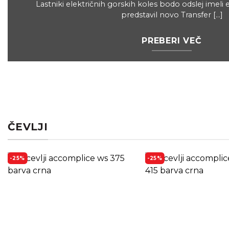
Lastniki električnih gorskih koles bodo odslej imeli
predstavil novo Transfer [...]
PREBERI VEČ
ČEVLJI
-25%
-25%