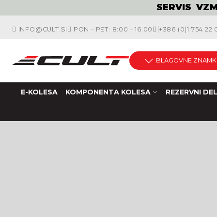
SERVIS VZ
INFO@CULT.SI
PON - PET: 8:00 - 16:00
+386 (0)1 754 22 
BLAGOVNE ZNAMK
E-KOLESA
KOMPONENTA KOLESA
REZERVNI DE