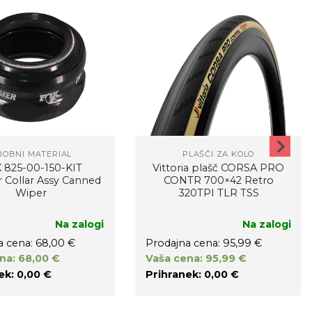
ROBNI MATERIAL
PLAŠČI ZA KOLO
 825-00-150-KIT
Vittoria plašč CORSA PRO
r Collar Assy Canned
CONTR 700×42 Retro
Wiper
320TPI TLR TSS
Na zalogi
Na zalogi
a cena: 68,00 €
Prodajna cena: 95,99 €
na: 68,00 €
Vaša cena: 95,99 €
ek: 0,00 €
Prihranek: 0,00 €