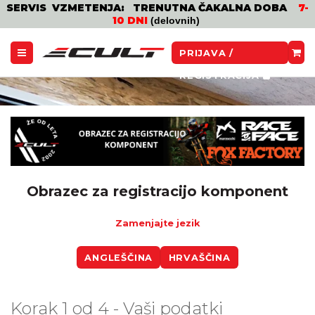
SERVIS VZMETENJA: TRENUTNA ČAKALNA DOBA
7-
10 DNI
(delovnih)
PRIJAVA /
REGISTRACIJA
Obrazec za registracijo komponent
Zamenjajte jezik
ANGLEŠČINA
HRVAŠČINA
Korak 1 od 4 - Vaši podatki