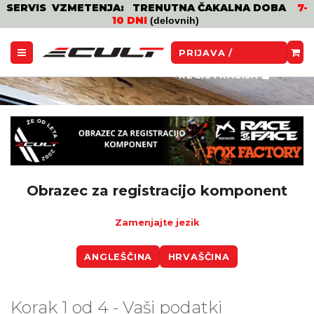
SERVIS VZMETENJA: TRENUTNA ČAKALNA DOBA
7-
10 DNI
(delovnih)
PRIJAVA /
REGISTRACIJA
Obrazec za registracijo komponent
Zamenjajte jezik
ANGLEŠČINA
HRVAŠČINA
Korak 1 od 4 - Vaši podatki