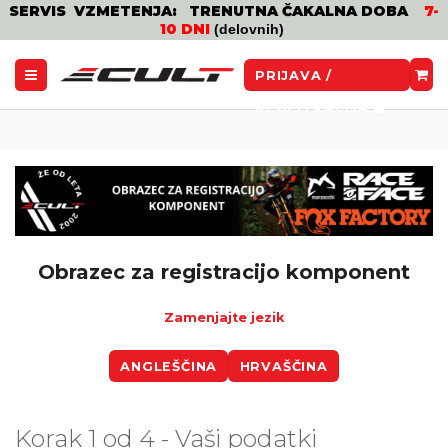
SERVIS VZMETENJA: TRENUTNA ČAKALNA DOBA
7-
10 DNI
(delovnih)
PRIJAVA /
REGISTRACIJA
Obrazec za registracijo komponent
Zamenjajte jezik
ANGLEŠČINA
HRVAŠČINA
Korak 1 od 4 - Vaši podatki