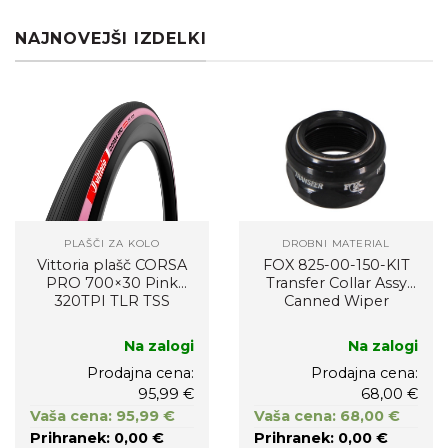
NAJNOVEJŠI IZDELKI
PLAŠČI ZA KOLO
DROBNI MATERIAL
Vittoria plašč CORSA
FOX 825-00-150-KIT
PRO 700×30 Pink
Transfer Collar Assy
320TPI TLR TSS
Canned Wiper
Na zalogi
Na zalogi
Prodajna cena:
Prodajna cena:
95,99 €
68,00 €
Vaša cena: 95,99 €
Vaša cena: 68,00 €
Prihranek: 0,00 €
Prihranek: 0,00 €