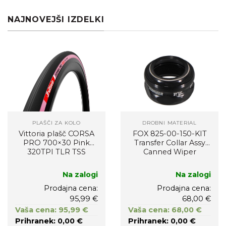
NAJNOVEJŠI IZDELKI
PLAŠČI ZA KOLO
DROBNI MATERIAL
Vittoria plašč CORSA
FOX 825-00-150-KIT
PRO 700×30 Pink
Transfer Collar Assy
320TPI TLR TSS
Canned Wiper
Na zalogi
Na zalogi
Prodajna cena:
Prodajna cena:
95,99 €
68,00 €
Vaša cena: 95,99 €
Vaša cena: 68,00 €
Prihranek: 0,00 €
Prihranek: 0,00 €